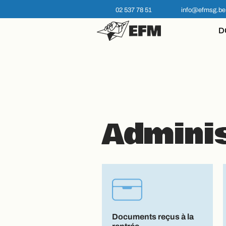
02 537 78 51
info@efmsg.be
D
Adminis
Documents reçus à la