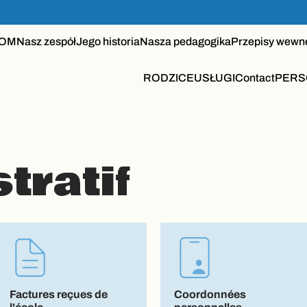
OM
Nasz zespół
Jego historia
Nasza pedagogika
Przepisy wewn
RODZICE
USŁUGI
Contact
PERS
tratif
Factures reçues de
Coordonnées