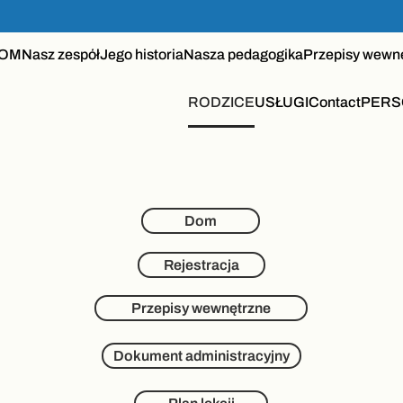
OM
Nasz zespół
Jego historia
Nasza pedagogika
Przepisy wewn
RODZICE
USŁUGI
Contact
PERS
Dom
Rejestracja
Przepisy wewnętrzne
Dokument administracyjny