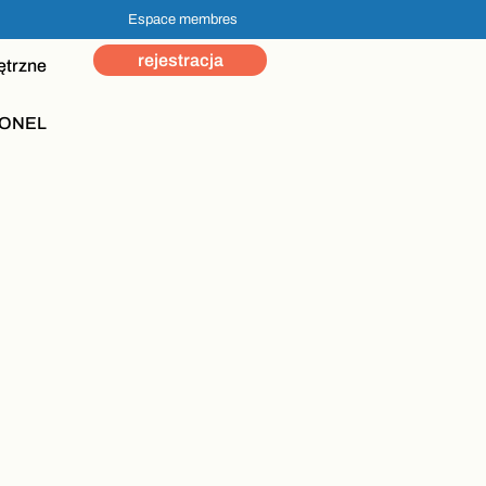
Espace membres
rejestracja
ętrzne
ONEL