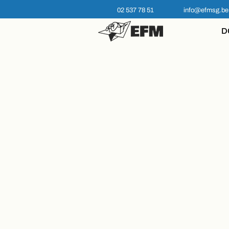
02 537 78 51
info@efmsg.be
D