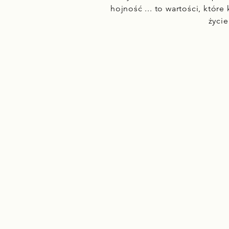
hojność ... to wartości, któr
życi