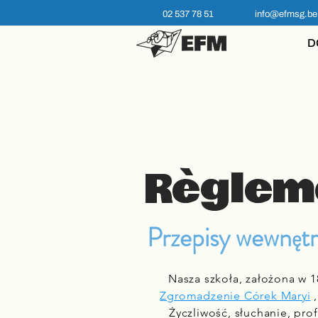
02 537 78 51
info@efmsg.be
D
Règlem
Przepisy wewnęt
Nasza szkoła,
założona w 1
Zgromadzenie Córek Maryi
Życzliwość, słuchanie, pro