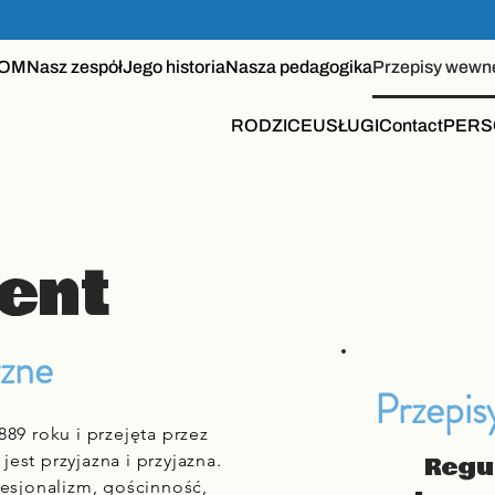
OM
Nasz zespół
Jego historia
Nasza pedagogika
Przepisy wewn
RODZICE
USŁUGI
Contact
PERS
ent
rzne
Przepis
889 roku i przejęta przez
, jest przyjazna i przyjazna.
Regu
fesjonalizm, gościnność,