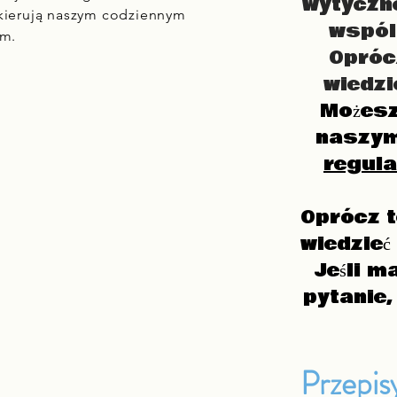
wytyczne
e kierują naszym codziennym
wspól
em.
Opróc
wiedzi
Możesz
naszy
regula
Oprócz 
wiedzieć
Jeśli m
pytanie,
Przepis