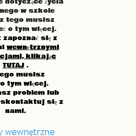
 dotyczące życia
nego w szkole
z tego musisz
eć o tym więcej.
 zapoznać się z
mi
wewnętrznymi
cjami, klikając
TUTAJ
.
tego musisz
 o tym więcej.
asz problem lub
 skontaktuj się z
nami.
y wewnętrzne