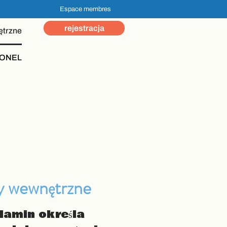
Espace membres
rejestracja
ętrzne
ONEL
y wewnętrzne
lamin określa